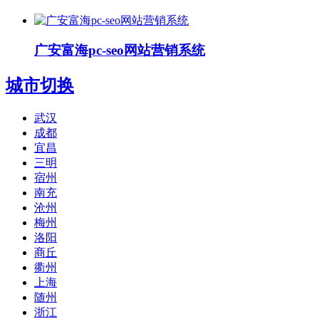
广安富海pc-seo网站营销系统
城市切换
武汉
成都
宜昌
三明
宿州
南充
沧州
梅州
洛阳
商丘
衢州
上海
随州
浙江