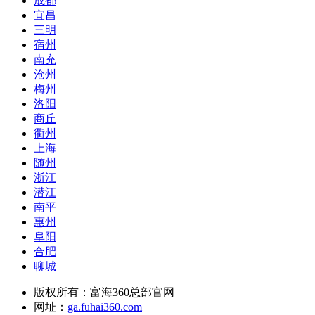
成都
宜昌
三明
宿州
南充
沧州
梅州
洛阳
商丘
衢州
上海
随州
浙江
潜江
南平
惠州
阜阳
合肥
聊城
版权所有：富海360总部官网
网址：
ga.fuhai360.com