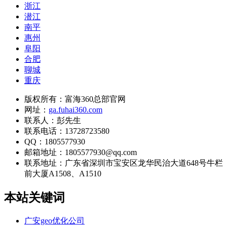
浙江
潜江
南平
惠州
阜阳
合肥
聊城
重庆
版权所有：富海360总部官网
网址：
ga.fuhai360.com
联系人：彭先生
联系电话：13728723580
QQ：1805577930
邮箱地址：1805577930@qq.com
联系地址：
广东省深圳市宝安区龙华民治大道648号牛栏
前大厦A1508、A1510
本站关键词
广安geo优化公司