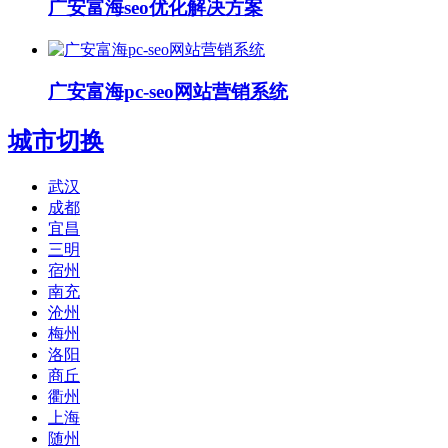
广安富海seo优化解决方案
广安富海pc-seo网站营销系统
城市切换
武汉
成都
宜昌
三明
宿州
南充
沧州
梅州
洛阳
商丘
衢州
上海
随州